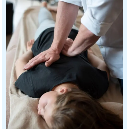
Khi
Người
Thân
Bị
Ngất
Xỉu