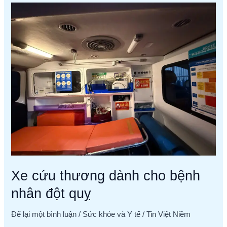
Xe
cứu
thương
dành
cho
bệnh
nhân
đột
quỵ
Xe cứu thương dành cho bệnh
nhân đột quỵ
Để lại một bình luận
/
Sức khỏe và Y tế
/
Tin Việt Niềm