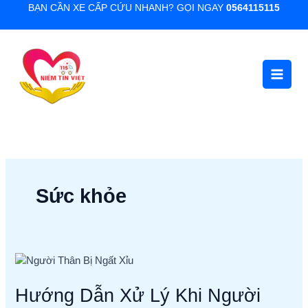
Nhảy
BẠN CẦN XE CẤP CỨU NHANH? GỌI NGAY
0564115115
tới
nội
dung
Sức khỏe
Hướng
Dẫn
Hướng Dẫn Xử Lý Khi Người
Xử
Lý