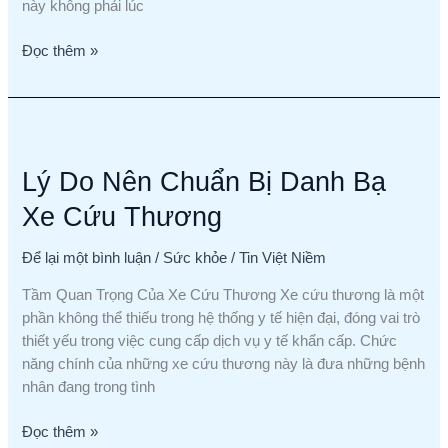
này không phải lúc
Đọc thêm »
Lý
Do
Lý Do Nên Chuẩn Bị Danh Bạ
Nên
Chuẩn
Xe Cứu Thương
Bị
Danh
Để lại một bình luận
/
Sức khỏe
/
Tin Việt Niềm
Bạ
Xe
Tầm Quan Trọng Của Xe Cứu Thương Xe cứu thương là một
Cứu
phần không thể thiếu trong hệ thống y tế hiện đại, đóng vai trò
Thương
thiết yếu trong việc cung cấp dịch vụ y tế khẩn cấp. Chức
năng chính của những xe cứu thương này là đưa những bệnh
nhân đang trong tình
Đọc thêm »