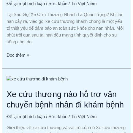
Để lại một bình luận
/
Sức khỏe
/
Tin Việt Niềm
Nhanh
Nhất
Tại Sao Gọi Xe Cứu Thương Nhanh Là Quan Trọng? Khi tai
Khi
nạn xảy ra, việc gọi xe cứu thương nhanh chóng là một yếu
Gặp
tố thiết yếu để đảm bảo an toàn sức khỏe cho nạn nhân. Mỗi
Tai
phút trôi qua sau tai nạn đều mang tính quyết định cho sự
Nạn
sống còn, do
Đọc thêm »
Xe
cứu
Xe cứu thương nào hỗ trợ vận
thương
nào
chuyển bệnh nhân đi khám bệnh
hỗ
trợ
Để lại một bình luận
/
Sức khỏe
/
Tin Việt Niềm
vận
chuyển
Giới thiệu về xe cứu thương và vai trò của nó Xe cứu thương