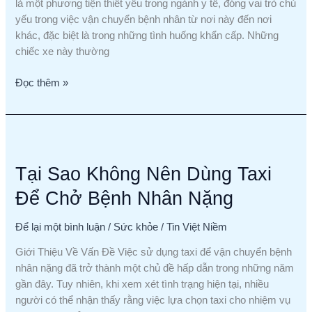
bệnh
là một phương tiện thiết yếu trong ngành y tế, đóng vai trò chủ
nhân
yếu trong việc vận chuyển bệnh nhân từ nơi này đến nơi
đi
khác, đặc biệt là trong những tình huống khẩn cấp. Những
khám
chiếc xe này thường
bệnh
Đọc thêm »
Tại
Sao
Tại Sao Không Nên Dùng Taxi
Không
Nên
Để Chở Bệnh Nhân Nặng
Dùng
Taxi
Để lại một bình luận
/
Sức khỏe
/
Tin Việt Niềm
Để
Chở
Giới Thiệu Về Vấn Đề Việc sử dụng taxi để vận chuyển bệnh
Bệnh
nhân nặng đã trở thành một chủ đề hấp dẫn trong những năm
Nhân
gần đây. Tuy nhiên, khi xem xét tình trạng hiện tại, nhiều
Nặng
người có thể nhận thấy rằng việc lựa chọn taxi cho nhiệm vụ