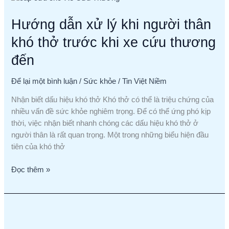
dẫn
Hướng dẫn xử lý khi người thân
xử
lý
khó thở trước khi xe cứu thương
khi
người
đến
thân
khó
Để lại một bình luận
/
Sức khỏe
/
Tin Việt Niềm
thở
Nhận biết dấu hiệu khó thở Khó thở có thể là triệu chứng của
trước
nhiều vấn đề sức khỏe nghiêm trọng. Để có thể ứng phó kịp
khi
thời, việc nhận biết nhanh chóng các dấu hiệu khó thở ở
xe
người thân là rất quan trọng. Một trong những biểu hiện đầu
cứu
tiên của khó thở
thương
đến
Đọc thêm »
Có
Nên