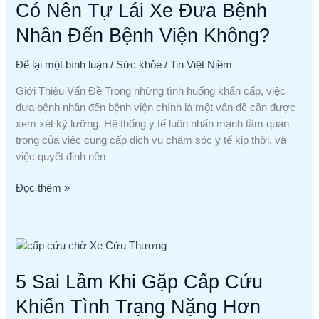
Có Nên Tự Lái Xe Đưa Bệnh
Tự
Lái
Nhân Đến Bệnh Viện Không?
Xe
Đưa
Để lại một bình luận
/
Sức khỏe
/
Tin Việt Niềm
Bệnh
Nhân
Giới Thiệu Vấn Đề Trong những tình huống khẩn cấp, việc
Đến
đưa bệnh nhân đến bệnh viện chính là một vấn đề cần được
Bệnh
xem xét kỹ lưỡng. Hệ thống y tế luôn nhấn mạnh tầm quan
Viện
trọng của việc cung cấp dịch vụ chăm sóc y tế kịp thời, và
Không?
việc quyết định nên
Đọc thêm »
5
Sai
5 Sai Lầm Khi Gặp Cấp Cứu
Lầm
Khi
Khiến Tình Trạng Nặng Hơn
Gặp