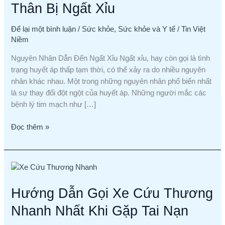
Thân Bị Ngất Xỉu
Khi
Người
Để lại một bình luận
/
Sức khỏe
,
Sức khỏe và Y tế
/
Tin Việt
Thân
Niềm
Bị
Ngất
Nguyên Nhân Dẫn Đến Ngất Xỉu Ngất xỉu, hay còn gọi là tình
Xỉu
trạng huyết áp thấp tạm thời, có thể xảy ra do nhiều nguyên
nhân khác nhau. Một trong những nguyên nhân phổ biến nhất
là sự thay đổi đột ngột của huyết áp. Những người mắc các
bệnh lý tim mạch như […]
Đọc thêm »
Hướng
Dẫn
Hướng Dẫn Gọi Xe Cứu Thương
Gọi
Xe
Nhanh Nhất Khi Gặp Tai Nạn
Cứu
Thương