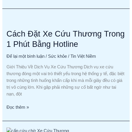
Cách
Đặt
Cách Đặt Xe Cứu Thương Trong
Xe
Cứu
1 Phút Bằng Hotline
Thương
Trong
Để lại một bình luận
/
Sức khỏe
/
Tin Việt Niềm
1
Phút
Giới Thiệu Về Dịch Vụ Xe Cứu Thương Dịch vụ xe cứu
Bằng
thương đóng một vai trò thiết yếu trong hệ thống y tế, đặc biệt
Hotline
trong những tình huống khẩn cấp khi mà mỗi giây đều có giá
trị vô cùng lớn. Khi gặp phải những sự cố bất ngờ như tai
nạn, đột
Đọc thêm »
Hướng