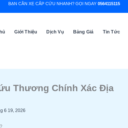
BẠN CẦN XE CẤP CỨU NHANH? GỌI NGAY
0564115115
Chủ
Giới Thiệu
Dịch Vụ
Bảng Giá
Tin Tức
ứu Thương Chính Xác Địa
g 6 19, 2026
?