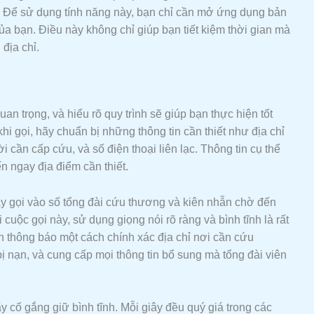
y. Để sử dụng tính năng này, bạn chỉ cần mở ứng dụng bản
 của bạn. Điều này không chỉ giúp bạn tiết kiệm thời gian mà
 địa chỉ.
uan trọng, và hiểu rõ quy trình sẽ giúp bạn thực hiện tốt
i gọi, hãy chuẩn bị những thông tin cần thiết như địa chỉ
i cần cấp cứu, và số điện thoại liên lạc. Thông tin cụ thể
 ngay địa điểm cần thiết.
ãy gọi vào số tổng đài cứu thương và kiên nhẫn chờ đến
i cuộc gọi này, sử dụng giọng nói rõ ràng và bình tĩnh là rất
ần thông báo một cách chính xác địa chỉ nơi cần cứu
ị nạn, và cung cấp mọi thông tin bổ sung mà tổng đài viên
 cố gắng giữ bình tĩnh. Mỗi giây đều quý giá trong các