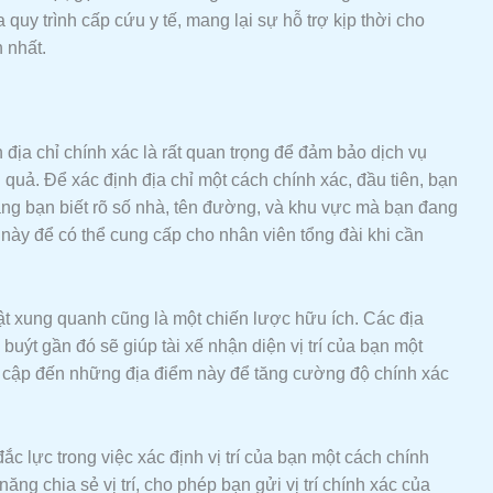
y trình cấp cứu y tế, mang lại sự hỗ trợ kịp thời cho
 nhất.
 địa chỉ chính xác là rất quan trọng để đảm bảo dịch vụ
uả. Để xác định địa chỉ một cách chính xác, đầu tiên, bạn
ằng bạn biết rõ số nhà, tên đường, và khu vực mà bạn đang
n này để có thể cung cấp cho nhân viên tổng đài khi cần
ật xung quanh cũng là một chiến lược hữu ích. Các địa
uýt gần đó sẽ giúp tài xế nhận diện vị trí của bạn một
ề cập đến những địa điểm này để tăng cường độ chính xác
c lực trong việc xác định vị trí của bạn một cách chính
năng chia sẻ vị trí, cho phép bạn gửi vị trí chính xác của