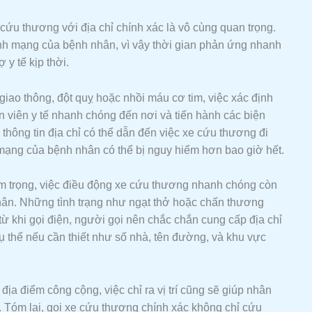
cứu thương với địa chỉ chính xác là vô cùng quan trọng.
ính mạng của bệnh nhân, vì vậy thời gian phản ứng nhanh
 y tế kịp thời.
iao thông, đột quỵ hoặc nhồi máu cơ tim, việc xác định
n viên y tế nhanh chóng đến nơi và tiến hành các biện
 thông tin địa chỉ có thể dẫn đến việc xe cứu thương đi
 mạng của bệnh nhân có thể bị nguy hiểm hơn bao giờ hết.
m trọng, việc điều động xe cứu thương nhanh chóng còn
ân. Những tình trạng như ngạt thở hoặc chấn thương
 từ khi gọi điện, người gọi nên chắc chắn cung cấp địa chỉ
 thể nếu cần thiết như số nhà, tên đường, và khu vực
ịa điểm công cộng, việc chỉ ra vị trí cũng sẽ giúp nhân
. Tóm lại, gọi xe cứu thương chính xác không chỉ cứu