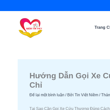
Nhảy
tới
nội
dung
Trang 
Hướng Dẫn Gọi Xe C
Chỉ
Để lại một bình luận
/ Bởi
Tin Việt Niềm
/
Thán
Tại Sao Cần Gọi Xe Cứu Thương Đúng Cách