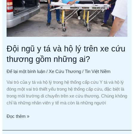
lý
trên
xe
cứu
thương
gồm
những
Đội ngũ y tá và hộ lý trên xe cứu
ai?
thương gồm những ai?
Để lại một bình luận
/
Xe Cứu Thương
/
Tin Việt Niềm
Vai trò của y tá và hộ lý trong hệ thống cấp cứu Y tá và hộ lý
đóng một vai trò thiết yếu trong hệ thống cấp cứu, đặc biệt là
trong môi trường di chuyển trên xe cứu thương. Chúng không
chỉ là những nhân viên y tế mà còn là những người
Đọc thêm »