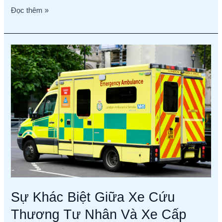
Đọc thêm »
Sự
Khác
Biệt
Giữa
Xe
Cứu
Thương
Tư
Nhân
Và
Xe
Cấp
Cứu
Sự Khác Biệt Giữa Xe Cứu
115
Thương Tư Nhân Và Xe Cấp