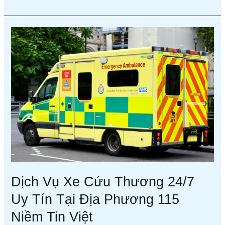
Dịch
Vụ
Xe
Cứu
Thương
24/7
Uy
Tín
Tại
Địa
Phương
115
Niềm
Dịch Vụ Xe Cứu Thương 24/7
Tin
Việt
Uy Tín Tại Địa Phương 115
Niềm Tin Việt