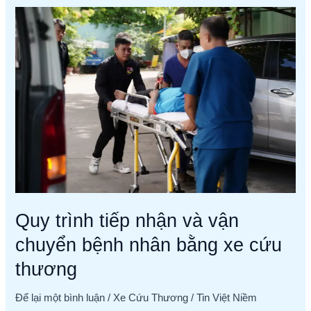
Quy
trình
tiếp
nhận
và
vận
chuyển
bệnh
nhân
bằng
xe
cứu
thương
Quy trình tiếp nhận và vận
chuyển bệnh nhân bằng xe cứu
thương
Để lại một bình luận
/
Xe Cứu Thương
/
Tin Việt Niềm