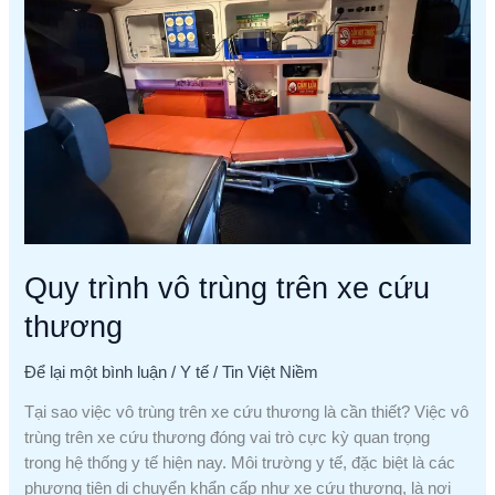
trên
xe
cứu
thương
Quy trình vô trùng trên xe cứu
thương
Để lại một bình luận
/
Y tế
/
Tin Việt Niềm
Tại sao việc vô trùng trên xe cứu thương là cần thiết? Việc vô
trùng trên xe cứu thương đóng vai trò cực kỳ quan trọng
trong hệ thống y tế hiện nay. Môi trường y tế, đặc biệt là các
phương tiện di chuyển khẩn cấp như xe cứu thương, là nơi